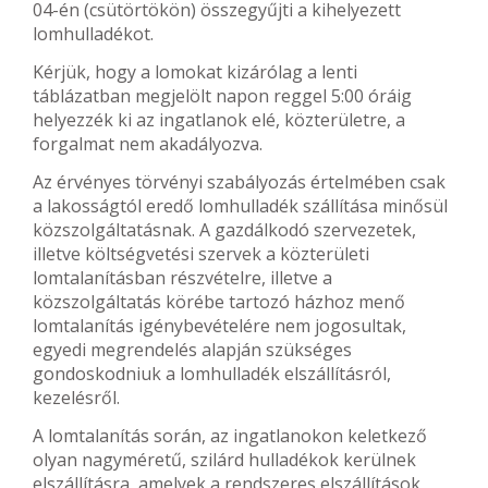
04-én (csütörtökön) összegyűjti a kihelyezett
lomhulladékot.
Kérjük, hogy a lomokat kizárólag a lenti
táblázatban megjelölt napon reggel 5:00 óráig
helyezzék ki az ingatlanok elé, közterületre, a
forgalmat nem akadályozva.
Az érvényes törvényi szabályozás értelmében csak
a lakosságtól eredő lomhulladék szállítása minősül
közszolgáltatásnak. A gazdálkodó szervezetek,
illetve költségvetési szervek a közterületi
lomtalanításban részvételre, illetve a
közszolgáltatás körébe tartozó házhoz menő
lomtalanítás igénybevételére nem jogosultak,
egyedi megrendelés alapján szükséges
gondoskodniuk a lomhulladék elszállításról,
kezelésről.
A lomtalanítás során, az ingatlanokon keletkező
olyan nagyméretű, szilárd hulladékok kerülnek
elszállításra, amelyek a rendszeres elszállítások