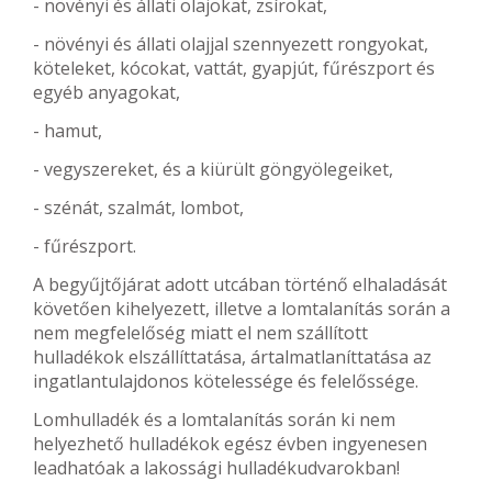
- növényi és állati olajokat, zsírokat,
- növényi és állati olajjal szennyezett rongyokat,
köteleket, kócokat, vattát, gyapjút, fűrészport és
egyéb anyagokat,
- hamut,
- vegyszereket, és a kiürült göngyölegeiket,
- szénát, szalmát, lombot,
- fűrészport.
A begyűjtőjárat adott utcában történő elhaladását
követően kihelyezett, illetve a lomtalanítás során a
nem megfelelőség miatt el nem szállított
hulladékok elszállíttatása, ártalmatlaníttatása az
ingatlantulajdonos kötelessége és felelőssége.
Lomhulladék és a lomtalanítás során ki nem
helyezhető hulladékok egész évben ingyenesen
leadhatóak a lakossági hulladékudvarokban!