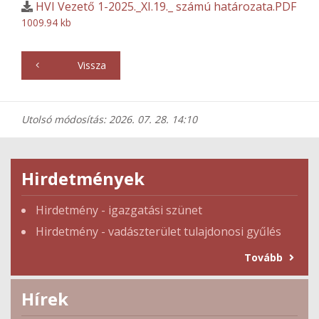
HVI Vezető 1-2025._XI.19._ számú határozata.PDF
1009.94 kb
Vissza
Utolsó módosítás: 2026. 07. 28. 14:10
Hirdetmények
Hirdetmény - igazgatási szünet
Hirdetmény - vadászterület tulajdonosi gyűlés
Tovább
Hírek