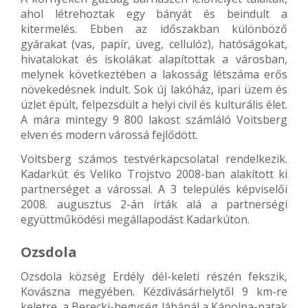
ahol létrehoztak egy bányát és beindult a
kitermelés. Ebben az időszakban különböző
gyárakat (vas, papír, üveg, cellulóz), hatóságokat,
hivatalokat és iskolákat alapítottak a városban,
melynek következtében a lakosság létszáma erős
növekedésnek indult. Sok új lakóház, ipari üzem és
üzlet épült, felpezsdült a helyi civil és kulturális élet.
A mára mintegy 9 800 lakost számláló Voitsberg
elven és modern várossá fejlődött.
Voitsberg számos testvérkapcsolatal rendelkezik.
Kadarkút és Veliko Trojstvo 2008-ban alakított ki
partnerséget a várossal. A 3 település képviselői
2008. augusztus 2-án írták alá a partnerségi
együttműködési megállapodást Kadarkúton.
Ozsdola
Ozsdola község Erdély dél-keleti részén fekszik,
Kovászna megyében. Kézdivásárhelytől 9 km-re
keletre, a Berecki-hegység lábánál a Kápolna-patak