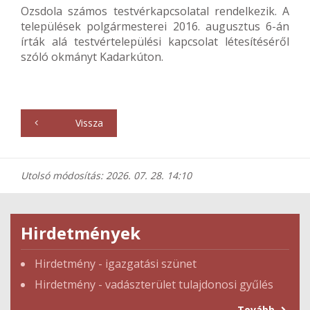
Ozsdola számos testvérkapcsolatal rendelkezik. A
települések polgármesterei 2016. augusztus 6-án
írták alá testvértelepülési kapcsolat létesítéséről
szóló okmányt Kadarkúton.
Vissza
Utolsó módosítás: 2026. 07. 28. 14:10
Hirdetmények
Hirdetmény - igazgatási szünet
Hirdetmény - vadászterület tulajdonosi gyűlés
Tovább