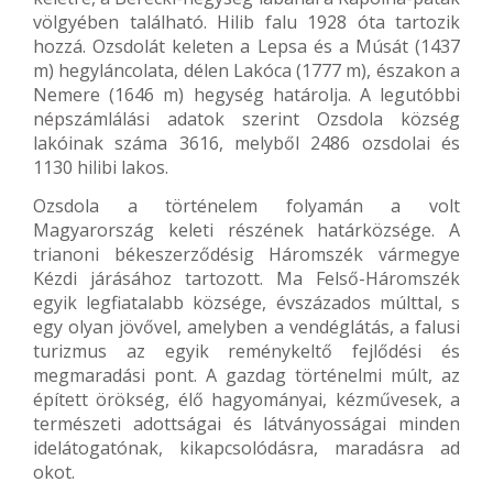
völgyében található. Hilib falu 1928 óta tartozik
hozzá. Ozsdolát keleten a Lepsa és a Músát (1437
m) hegyláncolata, délen Lakóca (1777 m), északon a
Nemere (1646 m) hegység határolja. A legutóbbi
népszámlálási adatok szerint Ozsdola község
lakóinak száma 3616, melyből 2486 ozsdolai és
1130 hilibi lakos.
Ozsdola a történelem folyamán a volt
Magyarország keleti részének határközsége. A
trianoni békeszerződésig Háromszék vármegye
Kézdi járásához tartozott. Ma Felső-Háromszék
egyik legfiatalabb községe, évszázados múlttal, s
egy olyan jövővel, amelyben a vendéglátás, a falusi
turizmus az egyik reménykeltő fejlődési és
megmaradási pont. A gazdag történelmi múlt, az
épített örökség, élő hagyományai, kézművesek, a
természeti adottságai és látványosságai minden
idelátogatónak, kikapcsolódásra, maradásra ad
okot.