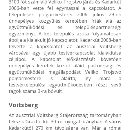
3100 főt számláló Veliko Trojstvo járás és Kadarkút
2006-ban vette fel egymással a kapcsolatot. A
települések polgármesterei 2006. július 29-én
ünnepélyes közgyűlés keretében írták alá az
együttműködési és településpartnerségi
egyezményt. A két település azóta folyamatosan
ápolja a kialakult jó kapcsolatot. Kadarkút 2008-ban
felvette a kapcsolatot az ausztriai Voitsberg
városával egy újabb testvérkapcsolat kialakítása
céljából. A kapcsolat előkészítését követően
ünnepélyes keretek között aláírt partnerségi és
együttműködési megállapodást Veliko Trojstvo
polgármestere is aláírta, így mára a
testvértelepülési együttműködésben részt vevő
tagok száma 3-ra bővült.
Voitsberg
Az ausztriai Voitsberg Stájerország tartományban
fekszik Graztól kb. 30-re, nyugati irányban. A város
Kadarkútól 270 km távolságra van. Már a római