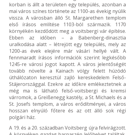
korban is állt a területen egy település, azonban a
mai város színes története az 1100-as évekig nyúlik
vissza. A városban álló St. Margarethen templom
első írásos említése 1103-ból származik. 1170
környékén kezdődött meg a voitsbergi vár építése.
Ebben az időben – a Babenberg-dinasztia
uralkodása alatt – létrejött egy település, mely az
1200-as évek elejére már vásári hellyé vált. A
fennmaradt írásos információk szerint legkésőbb
1245-re városi jogot kapott. A város jelentőségét
tovább növelte a Kainach völgy felett húzódó
úthálózaton keresztül zajló kereskedelem Felső-
Stájerországgal. Ezekre az időkre emlékeztetnek a
még ma is látható felső-voitsbergi és kremsi
várromok, a Greißenegg kastély, a St. Michaels és a
St. Josefs templom, a város erődítményei, a város
hosszan elnyúló főtere és az ott álló sok régi
polgári ház.
A 19. és a 20. században Voitsberg újra felvirágzott.
A környéken gazdag barnaszén lelőhelyet találtak,