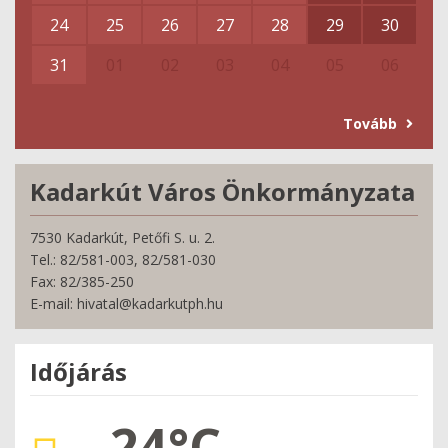
24
25
26
27
28
29
30
31
01
02
03
04
05
06
Tovább
Kadarkút Város Önkormányzata
7530 Kadarkút, Petőfi S. u. 2.
Tel.: 82/581-003, 82/581-030
Fax: 82/385-250
E-mail: hivatal@kadarkutph.hu
Időjárás
24°C