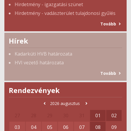
Hirdetmény - igazgatási szünet
Hirdetmény - vadászterület tulajdonosi gyűlés
Tovább
Hírek
Kadarkúti HVB határozata
HVI vezető határozata
Tovább
Rendezvények
2026
augusztus
27
28
29
30
31
01
02
03
04
05
06
07
08
09