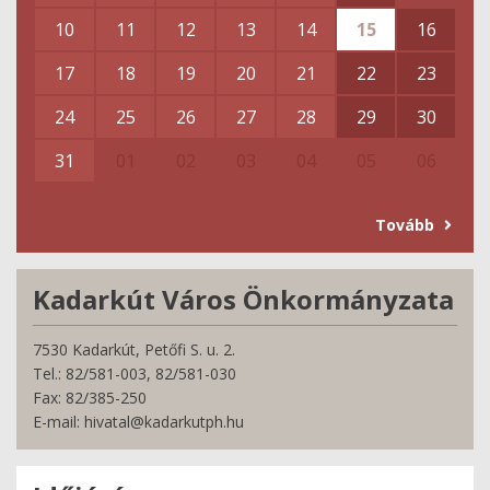
10
11
12
13
14
15
16
17
18
19
20
21
22
23
24
25
26
27
28
29
30
31
01
02
03
04
05
06
Tovább
Kadarkút Város Önkormányzata
7530 Kadarkút, Petőfi S. u. 2.
Tel.: 82/581-003, 82/581-030
Fax: 82/385-250
E-mail: hivatal@kadarkutph.hu